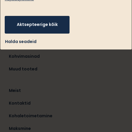
Aktsepteerige kõik
Kohvikapslid
Halda seadeid
Kohv
Kohvimasinad
Muud tooted
Meist
Kontaktid
Kohaletoimetamine
Maksmine