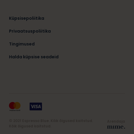
Küpsisepoliitika
Privaatsuspoliitika
Tingimused
Halda küpsise seadeid
© 2021 Espresso Blue. Kõik õigused kaitstud.
Arendaja
Kõik õigused kaitstud.