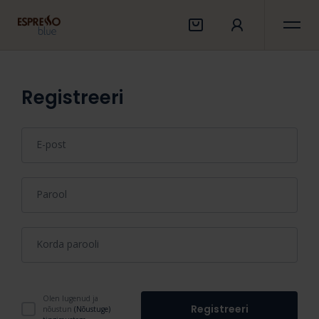
Registreeri
E-post
Parool
Korda parooli
Olen lugenud ja
Registreeri
nõustun
(Nõustuge)