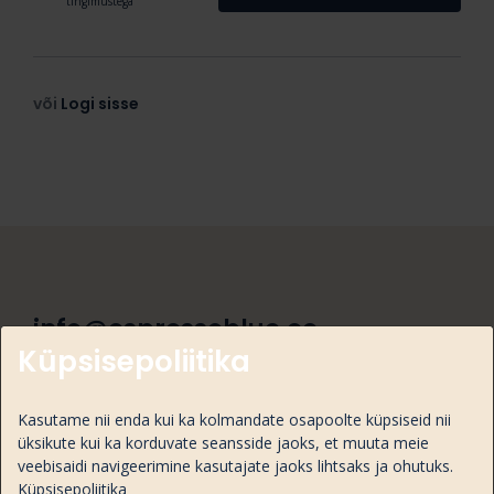
tingimustega
või
Logi sisse
info@espressoblue.ee
Küpsisepoliitika
+372 6363895
Kasutame nii enda kui ka kolmandate osapoolte küpsiseid nii
Osmussaare tee 5/ Taevakivi 1, 13811 Tallinn
üksikute kui ka korduvate seansside jaoks, et muuta meie
veebisaidi navigeerimine kasutajate jaoks lihtsaks ja ohutuks.
Küpsisepoliitika