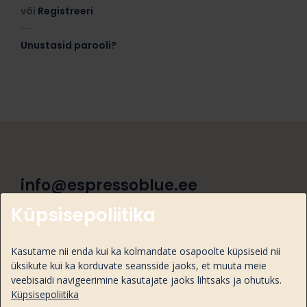
või
Registreeri
Unustasid parooli?
info@espressoblue.ee
Küpsisepoliitika
+372 6363895
Osmussaare tee 5/ Taevakivi 1, 13811 Tallinn
Kasutame nii enda kui ka kolmandate osapoolte küpsiseid nii
üksikute kui ka korduvate seansside jaoks, et muuta meie
veebisaidi navigeerimine kasutajate jaoks lihtsaks ja ohutuks.
Küpsisepoliitika