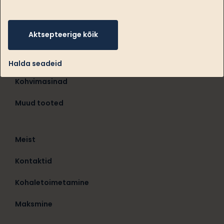
Aktsepteerige kõik
Kohvikapslid
Kohv
Halda seadeid
Kohvimasinad
Muud tooted
Meist
Kontaktid
Kohaletoimetamine
Maksmine